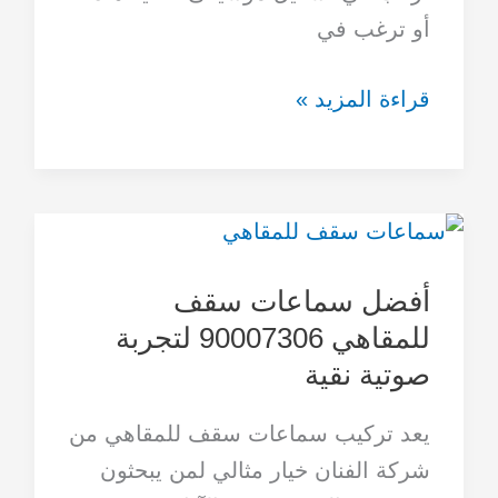
أو ترغب في
قراءة المزيد »
أفضل
سماعات
أفضل سماعات سقف
سقف
للمقاهي 90007306 لتجربة
للمقاهي
صوتية نقية
90007306
لتجربة
يعد تركيب سماعات سقف للمقاهي من
صوتية
شركة الفنان خيار مثالي لمن يبحثون
نقية