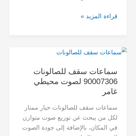
قراءة المزيد »
سماعات
سقف
سماعات سقف للصالونات
للصالونات
90007306 لصوت محيطي
90007306
غامر
لصوت
محيطي
سماعات سقف للصالونات خيار ممتاز
غامر
لكل من يبحث عن توزيع صوت متوازن
في المكان، بالإضافة إلى جودة الصوت