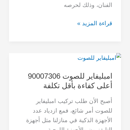
الفنان، وذلك لحرصه
قراءة المزيد »
امبليفاير
للصوت
امبليفاير للصوت 90007306
90007306
أعلى كفاءة بأقل تكلفة
أعلى
كفاءة
أصبح الأن طلب تركيب امبليفاير
بأقل
للصوت أمر شائع، فمع ازدياد عدد
تكلفة
الأجهزة الذكية في منازلنا مثل أجهزة
التليفزيون والأجهزة اللوحية