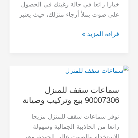
خيارا رائعا في حالة رغبتك في الحصول
الأسعار
على صوت يملأ أرجاء منزلك، حيث يعتبر
قراءة المزيد »
سماعات
سقف
سماعات سقف للمنزل
للمنزل
90007306 بيع وتركيب وصيانة
90007306
بيع
توفر سماعات سقف للمنزل مزيجا
وتركيب
رائعا من الجاذبية الجمالية وسهولة
وصيانة
الاستخدام والصوت عالي الجودة، وهي