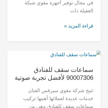
في مجال توفير أجهزة مقوي شبكة
العقيلة ذات
قراءة المزيد »
سماعات
سقف
سماعات سقف للفنادق
للفنادق
90007306 لأفضل تجربة صوتية
90007306
لأفضل
تتيح شركة مقوي سيرفس الفنان
تجربة
خدمات عديدة لعملائها أهمها تركيب
صوتية
سماعات سقف للفنادق وهي من