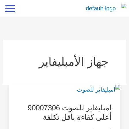
خطي
لى
لمحتوى
جهاز الأمبليفاير
امبليفاير
للصوت
امبليفاير للصوت 90007306
90007306
أعلى كفاءة بأقل تكلفة
أعلى
كفاءة